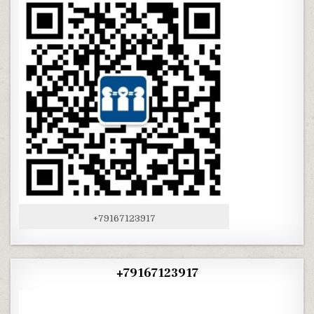
+79167123917
+79167123917