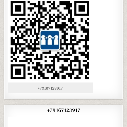
+79167123917
+79167123917