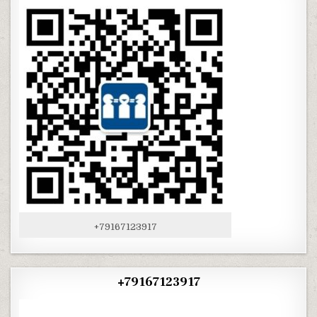
+79167123917
+79167123917