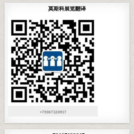
莫斯科展览翻译
+79167123917