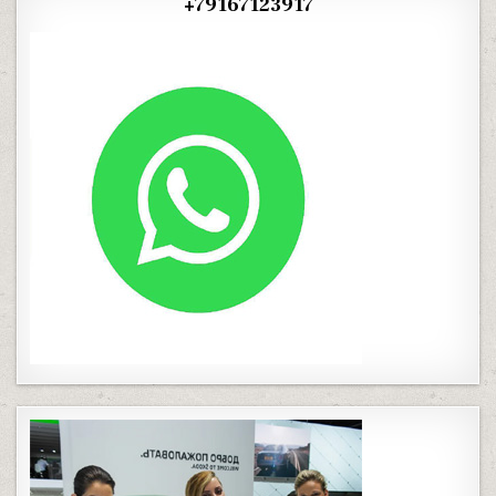
+79167123917